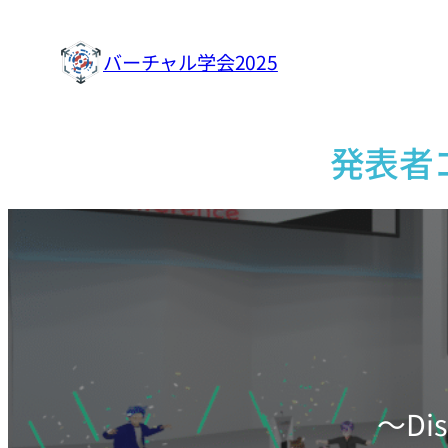
内
容
バーチャル学会2025
を
ス
キ
発表者
ッ
プ
〜D