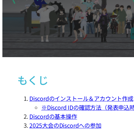
もくじ
Discordのインストール＆アカウント作成
※Discord IDの確認方法（発表申
Discordの基本操作
2025大会のDiscordへの参加