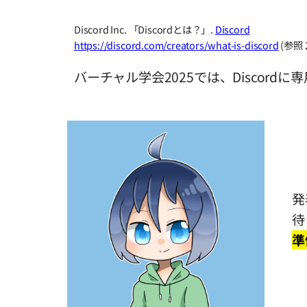
Discord Inc. 「Discordとは？」.
Discord
https://discord.com/creators/what-is-discord
(参照 2
バーチャル学会2025では、Disco
発
待
準