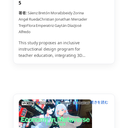
5
著者:
Sáenz Bretón MoraEsbeidy Zorina
Angel RuedaChristian Jonathan
Mercader
TrejoFlora Emperatriz
Gaytán DíazJosé
Alfredo
This study proposes an inclusive
instructional design program for
teacher education, integrating 3D
printing and immersive 3D audio to
teach organic compounds to visually
impaired students. By strengthening
pedagogical skills and inclusive
attitudes, the project aims to foster
equitable access to scientific
knowledge.