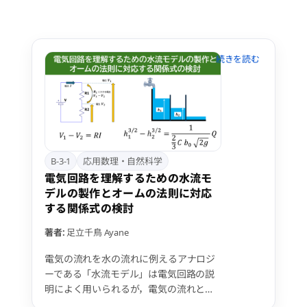
く，特定のコミュニティについて詳しく
調べていく必要がある。本研究では，３
つのVRChatのワールドにアンケートを設
置することで，ワールドを訪れるユーザ
の特性がワールドのオープン性や機能に
よって異なるか調べた。
B-3-1
応用数理・自然科学
電気回路を理解するための水流モ
デルの製作とオームの法則に対応
する関係式の検討
著者:
足立千鳥
Ayane
電気の流れを水の流れに例えるアナロジ
ーである「水流モデル」は電気回路の説
明によく用いられるが，電気の流れと水
の流れで対応する物理量や関係式は曖昧