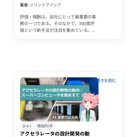
で，形状の特徴を余すことなく提示でき
著者:
ソリッドアイシア
る．
評価・報酬は、会社にとって最重要の業
務の一つである。そのなかで、360度評
価という新手法が注目を集めている。こ
の360度評価は、旧来の方法と異なり、
自分の上司のみならず、同僚や部下から
も評価を受ける手法である（上下左右
360度）。 一方、評価には高度な技術が
必要であり、訓練を受けない人の評価に
は、系統的なバイアス混入の可能性や、
そもそも評価のデータとして信頼性が低
い可能性がある。 これに対応すべく、本
研究では、バイアスと評価力を加味して
評価データを集計する方法を提案する。
これには、階層ベイズモデルが用いられ
ている。 本提案手法は、2023年より株
式会社アトラエの中で実際に利用されて
いるものについて、その本質部分を抜き
B-4-1
情報科学
出したものである。
アクセラレータの設計開発の動