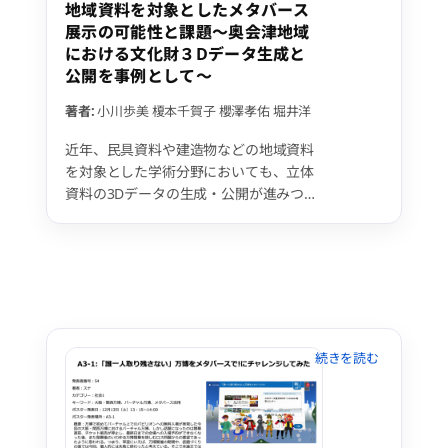
る。
地域資料を対象としたメタバース
展示の可能性と課題〜奥会津地域
における文化財３Dデータ生成と
公開を事例として〜
著者:
小川歩美
榎本千賀子
櫻澤孝佑
堀井洋
近年、民具資料や建造物などの地域資料
を対象とした学術分野においても、立体
資料の3Dデータの生成・公開が進みつつ
ある。 従来のスケッチや写真などを中心
とした従来の資料情報の記録と比較した
場合には、資料の形状や色彩などを精密
に反映した3Dデータの生成は、単なる資
料の記録・再現手段にとどまらず、メタ
バースにおける新たな資料公開・展示や
デジタルコンテンツ分野での利活用の創
出などが社会的に期待されている。 その
一方で、生成した3Dデータの公開環境や
デジタルアーカイブとの連携など、今後
の普及にむけて検討・解決すべきさまざ