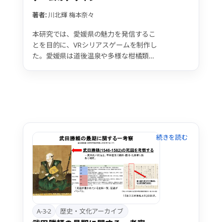
スプロモーションに寄与するか検証する
必要がある。
著者:
川北輝
梅本奈々
本研究では、愛媛県の魅力を発信するこ
とを目的に、VRシリアスゲームを制作し
た。愛媛県は道後温泉や多様な柑橘類な
ど豊富な観光資源を有する一方、観光客
は県内居住者や中高年層の日帰り利用が
多く、県外若年層への訴求が課題であ
る。そこで、しまなみ海道や下灘駅など
の名所に加え、柑橘収集や方言クイズな
どを組み込んだインタラクティブな4つ
のエリアを構築し、遊びながら地域文化
や産業に触れられる体験型のVRコンテン
ツを設計した。女子大学生5名による評
価では、地域資源への新たな関心や知識
獲得、印象的な景観体験が確認された。
特に柑橘の多様性や方言の理解など、出
身者であっても新たな発見があったと述
べており、学習的効果と地域愛着の喚起
A-3-2
歴史・文化アーカイブ
が期待できる。今後は多様な対象での定