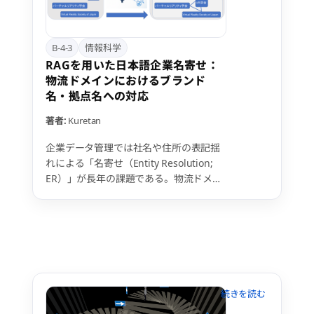
の学習機構理解に資すると考えている。
B-4-3
情報科学
RAGを用いた日本語企業名寄せ：
物流ドメインにおけるブランド
名・拠点名への対応
著者:
Kuretan
企業データ管理では社名や住所の表記揺
れによる「名寄せ（Entity Resolution;
ER）」が長年の課題である。物流ドメイ
ンでは登記上の正式社名ではなく、ブラ
ンド名や倉庫・拠点名が顧客名として記
録されることが多く、文字列類似度だけ
では対応が難しい。本研究は、
RAG（Retrieval-Augmented
Generation）を用いた外部参照型LLMエ
ージェントを設計・実装し、Web検索の
証拠に基づいてエイリアスを候補企業へ