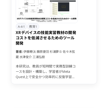
A-4-1
教育1
XRデバイスの技能実習教材の開発
コストを低減させるためのツール
開発
著者:
伊藤瞭汰
藤原捷羽
杉浦夢斗
佐々木弦
蔵
水津俊介
三浦弘樹
本研究は、教員が短時間で実務型訓練コ
ースを設計・構築し、学習者がMeta
Quest上で安全かつ効率的に反復学習で
きるVR実習環境の構築を目的とする。 シ
ステムはコース作成ツール、VR実行アプ
リ、カリキュラム（学習目標と手順を含
む3Dアセット群）、および成績管理用
Webアプリケーションの4つの主要な要