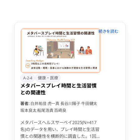
者の41.7%が患者・家族、25.0%が医療
関係者であった。参加者のメタバース体
験をUEQ（-3～+3の7段階尺度）により
評価した。評価は全項目で正の値を示
し、見栄え（2.56）や信頼性（1.97）は
高い評価を得た。一方、効率（1.58）、
刺激（1.13）、新奇（1.55）は他の項目
と比較して評価が低かった。自由回答で
は、メタバース活用のマナー教育の重要
性が指摘された。これらの結果は、メタ
バースが小児がん患者の心理的サポート
に貢献しうる可能性を示す一方で、今後
A-2-4
健康・医療
の医療分野での活用には、ユーザーイン
メタバースプレイ時間と生活習慣
ターフェースの改善と利用者への適切な
との関連性
事前教育が重要であることを示唆してい
る。
著者:
白井祐佳
虎一真
長谷川陽子
牛田健太
坂本良太
船尾浩貴
百崎良
メタバースヘルスサーベイ2025(N=417
名)のデータを用い、プレイ時間と生活習
慣との関連性を横断的に調査した。1回