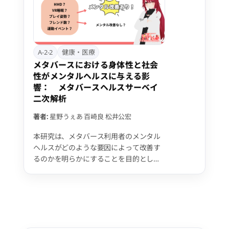
位プレイ群に比べ、メタバース開始後の
運動不足・体力低下・筋力低下・疼痛増
加が有意に少なかった。メタバースでの
運動イベント参加やプレイ中の姿勢は健
康状態に影響を与える可能性がある。
A-2-2
健康・医療
メタバースにおける身体性と社会
性がメンタルヘルスに与える影
響： メタバースヘルスサーベイ
二次解析
著者:
星野うぇあ
百崎良
松井公宏
本研究は、メタバース利用者のメンタル
ヘルスがどのような要因によって改善す
るのかを明らかにすることを目的とし
た。メタバースヘルスサーベイの二次解
析として、利用開始後にメンタルヘルス
が「改善した」と回答した群（改善群：
158人）とそれ以外の群（非改善群：259
人）を比較した。その結果、ヘッドマウ
ントディスプレイ（HMD）の使用や立位