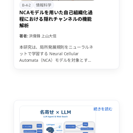
コン（現、富岳NEXT）開発のための事前
B-4-2
情報科学
技術調査研究（次世代計算基盤に係る調
NCAモデルを用いた自己組織化過
査研究）が行われた。本発表では主にこ
程における隠れチャンネルの機能
の調査研究の報告資料を基にスパコン、
解析
特にアクセラレータの設計開発の動向に
ついて解説と考察を紹介する。
著者:
洪偉鋒
上山大信
本研究は、局所発展規則をニューラルネ
ットで学習する Neural Cellular
Automata（NCA）モデルを対象とす
る。NCAモデルは学習規則に基づき、単
一の種セルから複雑なパターン（例：ト
カゲ画像）を局所情報のみから自発生
成・維持し、損傷からの復元も可能であ
ることが先行研究で示されている。一
方、学習に有用とされる隠れチャンネル
の機能は未解明である。そこで隠れチャ
ンネルをエピジェネティクスに相当する
情報担体と捉え、成長過程の動態解析に
より役割を明らかにする。得られる知見
は、パターン成長の安定化とNCAモデル