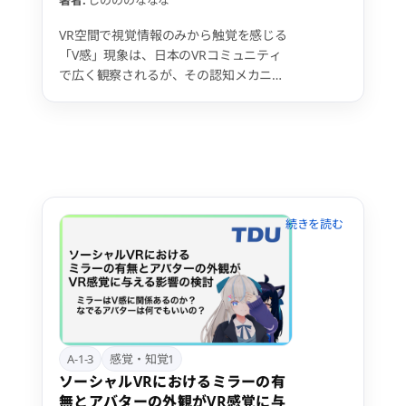
著者:
しのののななな
VR空間で視覚情報のみから触覚を感じる
「V感」現象は、日本のVRコミュニティ
で広く観察されるが、その認知メカニズ
ムは未解明である。本研究は、V感を予
測符号化理論とペリパーソナルスペー
ス、社会的学習の統合モデルとして理解
することを提案する。 実験1では、仮想
エレベーター環境での視線方向変化によ
る浮遊感生成を測定し、予測エラーが身
体感覚を創発する過程を検証する。 実験
2では、眉間への接近刺激と視覚的な撫
で動作に対する感覚反応を測定し、VRで
の身体接触経験頻度との相関を分析す
る。これにより、社会的学習がペリパー
ソナルスペースでの感覚感受性をどう変
容させるかを検討する。 本研究は、技術
的要因だけでなく文化的・認知的要因が
A-1-3
感覚・知覚1
VR体験を構成することを示し、バーチャ
ソーシャルVRにおけるミラーの有
ル身体性研究に新たな理論的視座を提供
無とアバターの外観がVR感覚に与