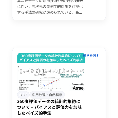
高次元データの活用技術やVR技術の発展
に伴い，高次元の幾何学的対象を可視化
する手法の研究が進められている．高次
元可視化における課題の一つが，描画す
べき情報の増大により生じる可視性との
トレードオフである．特に4次元空間に
埋め込まれた3次元超曲面は，比較的扱
いやすい対象でありながら，3次元に広
がりつつ滑らかに向きを変化させる特性
上，適切な可視化が難しい．これまでの
研究で，3次元や2次元のスライスを積層
し投影する手法が効果的であることが示
唆されているが，実装に必要となる自由
な方向からのリアルタイムの描画は実現
できていない．そこで本研究では，符号
付き距離関数を用いて，一般的な3Dグラ
フィクス環境で2次元スライスの積層を
B-3-3
応用数理・自然科学
自由かつ高速に描画できる可視化手法を
360度評価データの統計的集約に
提案する．スライスは超曲面の起伏や大
ついて – バイアスと評価力を加味
域構造を滑らかに表現し，またその配置
したベイズ的手法
をインタラクティブに変化させること