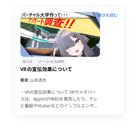
B-1-2
ソーシャルVR1
VRの宣伝効果について
著者:
山本透也
・VRの宣伝効果について VRやメタバー
スは、AppleがHMDを発売したり、テレ
ビ番組やVtuberなどのインフルエンサー
等が参入してきたりしたこともあり、広
く認知されてきたことを実感する。しか
し、その利用はエンターテインメント、
個人の娯楽用途にとどまり、企業による