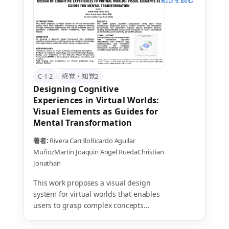
なくなったためと仮説づけられる。VR酔
いの難治例は、個人の複雑な全身的背景
と関連している可能性があり、個別化さ
れた対策の必要性が示唆される。
C-1-2
感覚・知覚2
Designing Cognitive
Experiences in Virtual Worlds:
Visual Elements as Guides for
Mental Transformation
著者:
Rivera CarrilloRicardo
Aguilar
MuñozMartin Joaquin
Angel RuedaChristian
Jonathan
This work proposes a visual design
system for virtual worlds that enables
users to grasp complex concepts
through a guided cognitive transition:
from deductive reasoning to creative