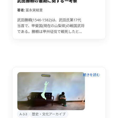
武田勝頼の最期に関する一考察
量的評価やUI改善を行い、地域に貢献で
きるシリアスゲーム活用の可能性を広げ
著者:
冨永実結里
る。
武田勝頼(1546-1582)は、武田氏第17代
当首で、甲斐国(現在の山梨県)の戦国武将
である。勝頼は甲州征伐で戦死したと考
えられているが、その詳細については、
未だ明らかではない。 そこで本文では勝
頼の死について書かれた史料の記述を読
み比べ、信憑性の高い最期を考察する。
討死と書いてあるものが『改正三河後風
土記』『武田三代軍記』『甲陽軍鑑』、
自害と書いてあるものが甲乱記、理慶尼
記、三河物語であり、改正三河後風土記
以外は情報の出所の明記なく、勝頼の最
期が華々しく描き過ぎな程描かれてい
る。しかし、改正三河後風土記は情報の
出所を明記した上で「勝頼は大した抵抗
ができずに討ち取られた」とあるため、
信憑性が高いのではないかと考えられ
A-3-3
歴史・文化アーカイブ