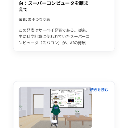
向：スーパーコンピュータを踏ま
えて
著者:
まゆつな空高
この発表はサーベイ発表である。従来、
主に科学計算に使われていたスーパーコ
ンピュータ（スパコン）が、AIの発展に
よって更に注目を集めている。科学計算
にせよ、AIにせよ、並列処理の並列数が
多ければ多いほど一度に大量の計算を行
うことができるため、スパコンの技術は
欠かせないが、中でもアクセラレータが
肝となっている。CPUでは性能が足りな
くなったため、この20年ほどでアクセラ
レータ、特にその先駆けとなったGPUの
汎用活用（GPGPU）が浸透した。ただ
し、アクセラレータを用いても消費電力
や排熱が莫大であり、課題となってい
る。そのような中、今年の3月まで2年半
の間、文部科学省主導で富岳の次のスパ