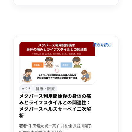
のプレイ時間が3時間未満(短時間群,296
名)と3時間以上(長時間群,121名)とに分類
した。長時間群は短時間群に比べ、8時
間以上の長時間座位(66% vs 48%)、深夜
1時以降の就寝(80% vs 59%)、睡眠の質
の低下(28% vs 14%)の割合が有意に大き
かった(p<0.001)。また、食品摂取多様性
スコア3点未満の割合が多く(64% vs
54%, p=0.061)、運動習慣を持つ者の割
合が少なかった(46% vs 56%, p=0.071)メ
タバースプレイ時間と複数の生活習慣と
の間に関連性が示されたが、因果関係の
解明は今後の課題である。
A-2-5
健康・医療
メタバース利用開始後の身体の痛
みとライフスタイルとの関連性：
メタバースヘルスサーベイ二次解
析
著者:
牛田健太
虎一真
白井祐佳
長谷川陽子