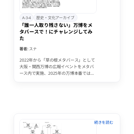
まな課題が存在することも事実である。
本発表では、福島県奥会津地域における
民具資料をはじめとした文化財の3Dデー
A-3-4
歴史・文化アーカイブ
タ生成・公開を事例として、地域資料を
「誰一人取り残さない」万博をメ
対象としたメタバース展示の可能性と課
タバースで！にチャレンジしてみ
題について報告する。
た
著者:
スナ
2022年から「草の根メタバース」として
大阪・関西万博の広報イベントをメタバ
ース内で実施、2025年の万博本番では
clusterを用い、毎月座談会やトークイベ
ントを開催し、最新情報や魅力を世界へ
発信。さらにメタバース芸大RESTと協力
し、バーチャル万博内でガイドツアーを
実施しました。これにより距離や移動の
制約で現地参加できない人々にも万博を
楽しむ機会を提供し、「誰一人取り残さ
ない」という理念を草の根的に体現しま
した