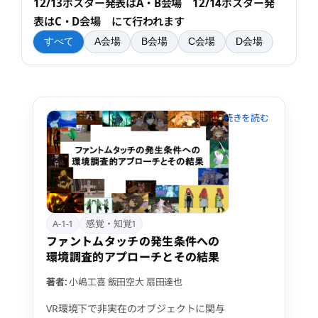
12/13ポスター発表はA・B会場 12/14ポスター発
表はC・D会場 にて行われます
すべて
A会場
B会場
C会場
D会場
A-1-1
感覚・知覚1
ファントムタッチの発生条件への
環境調査的アプローチとその結果
著者:
小嶋工喜
飯田空大
扇田達也
VR環境下で非実在のオブジェクトに関与