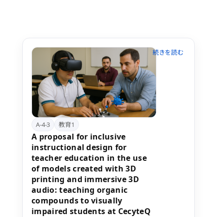
ムワークの観点から有用性を検証した。
看護学生36名をVR群（17名）とビデオ群
（19名）に分け、グループワークを実
施。タスク完遂率と、経済産業省提唱の
「チームで働く力」6要素による自己評
価でチームワークを比較した。タスクの
完遂に要する時間に両群差はなく、サイ
バーシックネスも認められなかった。チ
ームワーク評価では、他者の意見や立場
を理解する「柔軟性」の項目で、VR群が
ビデオ群より有意に高かった
（p=0.022）。VR群の参加者全員が今後
A-4-3
教育1
の継続利用に強い意欲を示した。VRカン
A proposal for inclusive
ファレンスは、アバターを介した非言語
instructional design for
的コミュニケーションを可能にすること
teacher education in the use
でチーム内の相互理解を促し、特に「柔
of models created with 3D
軟性」の向上に寄与する可能性が示唆さ
printing and immersive 3D
れた。
audio: teaching organic
compounds to visually
impaired students at CecyteQ