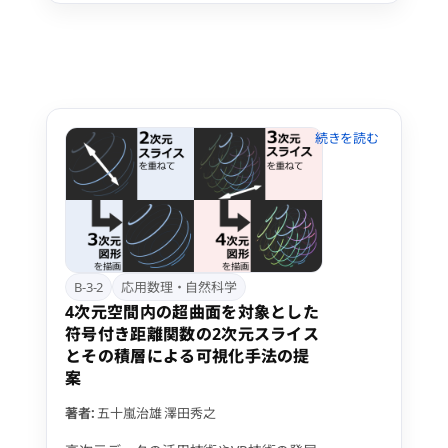
にされることがある．本発表では，電位
を水位に，電流を流量に対応させた水流
モデルを実現する水路を手作りし，測定
結果から水路に設けたスリットが水力学
上の四角堰やオリフィスで近似できるこ
とを明らかにし，水位と流量の関係がオ
ームの法則に対応することを示す．
B-3-2
応用数理・自然科学
4次元空間内の超曲面を対象とした
符号付き距離関数の2次元スライス
とその積層による可視化手法の提
案
著者:
五十嵐治雄
澤田秀之