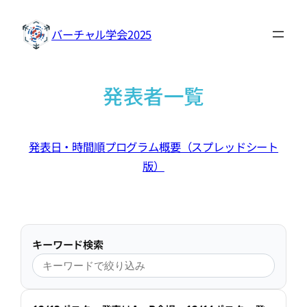
内
容
バーチャル学会2025
を
ス
キ
発表者一覧
ッ
プ
発表日・時間順プログラム概要（スプレッドシート
版）
コラム：ポスター発表の巡り方
キーワード検索