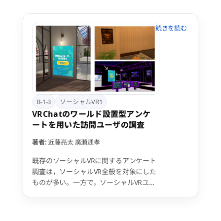
活用はあまり見られない。メタバース上
で行われるイベントを製品宣伝に利用す
る企業も限られている。ここ数年でのコ
ミュニティの盛り上がり程、企業の活用
は増えていないのである。 そこで、今回
はVRの宣伝利用に焦点を当て、アンケー
トによる実態調査を経て、VRの商用利用
においての利用法を考察する。 具体的な
調査法として、メタバース上にバーチャ
ル大学を作成し、来場者にアンケートを
B-1-3
ソーシャルVR1
取る。 今回発表においては、今年行われ
VRChatのワールド設置型アンケ
たオープンキャンパスにて体験していた
ートを用いた訪問ユーザの調査
だいた学生から回答いただいたアンケー
トをもとに考察を行った結果を発表す
著者:
近藤亮太
廣瀬通孝
る。
既存のソーシャルVRに関するアンケート
調査は，ソーシャルVR全般を対象にした
ものが多い。一方で，ソーシャルVRユー
ザの活動は多岐にわたり，一般化するこ
とは難しい。そのため，ソーシャルVR全
般やプラットフォーム全般の調査ではな