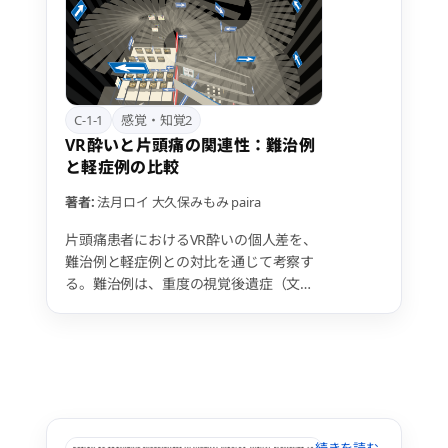
紐づける。性能の異なる2種類の
LLM（gpt-5 / gpt-5-nano）を比較した
ところ、検索クエリ生成・証拠評価・最
終判定の各段階で差が見られ、より高性
能なモデルはより妥当な判断を下せた。
実運用では、モデル選択と社内データの
C-1-1
感覚・知覚2
活用が精度改善の鍵となる。
VR酔いと片頭痛の関連性：難治例
と軽症例の比較
著者:
法月ロイ
大久保みもみ
paira
片頭痛患者におけるVR酔いの個人差を、
難治例と軽症例との対比を通じて考察す
る。難治例は、重度の視覚後遺症（文字
による吐き気など）を持つ一方、軽症例
は片頭痛既往に加え乗り物酔いと縞模様
への苦手意識があるものの、VR酔い症状
は軽度で対処可能である。この差異は、
難治例が片頭痛により視覚-前庭系の長期
的、持続的な機能変調と極度の視覚依存
性を獲得した結果、VRの負荷に耐えられ