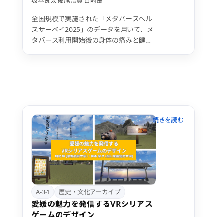
坂本良太
船尾浩貴
百崎良
全国規模で実施された「メタバースヘル
スサーベイ2025」のデータを用いて、メ
タバース利用開始後の身体の痛みと健康
状態との関連を検討した。調査回答者
417名のうち、メタバース開始前と比較
して痛みを訴えたユーザーは142名
（34.1％）であった。疼痛を有する群
は、疼痛を認めない群に比べ、毎日3時
間以上の長時間利用者が多く（37.3% vs
24.7%）、立位でのログインが少なく
（8.5% vs 25.1%）、VR睡眠経験が多く
（21.8% vs 16.4%）、運動関連イベント
への参加が少なく（12.7% vs 28.7%）、
また運動不足を感じている者が多かった
（31.7% vs 12.4%）。メタバース利用に
伴う身体の痛みは、活動量の低下や不適
切な姿勢習慣と関連している可能性が示
A-3-1
歴史・文化アーカイブ
された。適切な休息や身体活動を取り入
愛媛の魅力を発信するVRシリアス
れる工夫が、メタバースユーザーのヘル
ゲームのデザイン