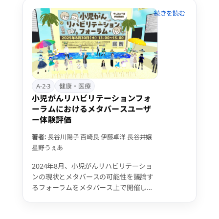
での利用といった「身体性・没入感」に
関わる要因、および運動イベントへの参
加やフレンド数といった「社会性・コミ
ュニティ」に関わる要因が、メンタルヘ
ルス改善と有意に関連していることが示
された。
A-2-3
健康・医療
小児がんリハビリテーションフォ
ーラムにおけるメタバースユーザ
ー体験評価
著者:
長谷川陽子
百崎良
伊藤卓洋
長谷井嬢
星野うぇあ
2024年8月、小児がんリハビリテーショ
ンの現状とメタバースの可能性を議論す
るフォーラムをメタバース上で開催し
た。メタバース参加者125名に実施した
アンケートに、49名の回答を得た。回答