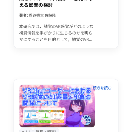
する。V感という日本特有の現象を通じ
える影響の検討
て、身体感覚の文化依存性と可塑性を実
証的に示すことを目的とする。
著者:
爲谷秀太
佐藤隆
本研究では，触覚のVR感覚がどのような
視覚情報を手がかりに生じるのかを明ら
かにすることを目的として，触覚のVR感
覚を持つと自認する人を対象に実験を行
い検証している．今回は，ミラーの有無
と他者のアバターの外観がVR感覚に影響
を与えていると仮定し，実験参加者が各
種アバターになでられた時の感覚を主観
評価により分析したので報告する。
A-1-4
感覚・知覚1