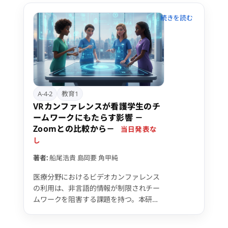
素で構成される。 コース作成ツールはPC
向けのスタンドアロンアプリとして、グ
リッドスナップによる直感的な3Dアセッ
ト配置機能と、教員が学習手順・成功条
件を設定できる機能を提供する。作成さ
れたコースデータは拡張可能なJSON形式
で出力される。VR実行アプリケーション
は、このJSONデータを読み込み、必須手
順の達成を確認するゲーティング機能に
A-4-2
教育1
より、学習の安全性と順序性を保証す
VRカンファレンスが看護学生のチ
る。 Webアプリは、学習者の進捗と成績
ームワークにもたらす影響 －
を可視化するほか、コースの配布、履歴
Zoomとの比較から－
当日発表な
管理、CSV出力などの運用管理機能を提
し
供する。
著者:
船尾浩貴
島岡要
角甲純
医療分野におけるビデオカンファレンス
の利用は、非言語的情報が制限されチー
ムワークを阻害する課題を持つ。本研究
では、その代替ツールとしてVRカンファ
レンスに着目し、看護学生を対象にチー