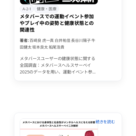
A-2-1
健康・医療
メタバースでの運動イベント参加
やプレイ中の姿勢と健康状態との
関連性
著者:
百崎良
虎一真
白井祐佳
長谷川陽子
牛
田健太
坂本良太
船尾浩貴
メタバースユーザーの健康状態に関する
全国調査：メタバースヘルスサーベイ
2025のデータを用い、運動イベント参
加・プレイ中の姿勢と健康状態との関連
性を検討した。回答者417人のうち、定
期的に運動イベントに参加しているユー
ザーは97人 (23.3％)おり、イベント参加
群は、非参加群に比べ、長時間座位、低
外出、メタバース開始後の運動不足・体
力低下が有意に少なかった。また、立位
でプレイしてるユーザーは81人
（19.4％）おり、立位プレイ群は、非立