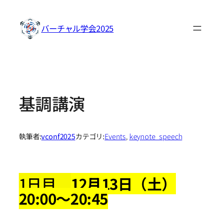
内
容
バーチャル学会2025
を
ス
キ
ッ
プ
基調講演
執筆者:
vconf2025
カテゴリ:
Events
, 
keynote_speech
1日目
12月13日（土）
20:00～20:45